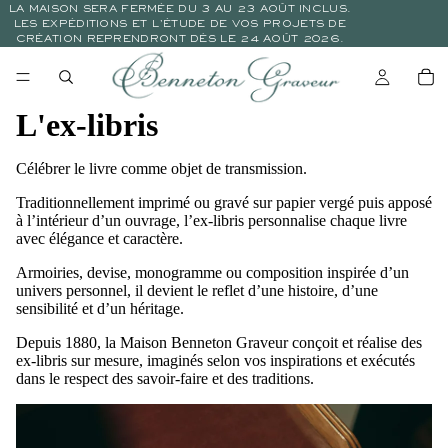
LA MAISON SERA FERMÉE DU 3 AU 23 AOÛT INCLUS.
LES EXPÉDITIONS ET L’ÉTUDE DE VOS PROJETS DE
CRÉATION REPRENDRONT DÈS LE 24 AOÛT 2026.
L'ex-libris
Célébrer le livre comme objet de transmission.
Traditionnellement imprimé ou gravé sur papier vergé puis apposé
à l’intérieur d’un ouvrage, l’ex-libris personnalise chaque livre
avec élégance et caractère.
Armoiries, devise, monogramme ou composition inspirée d’un
univers personnel, il devient le reflet d’une histoire, d’une
sensibilité et d’un héritage.
Depuis 1880, la Maison Benneton Graveur conçoit et réalise des
ex-libris sur mesure, imaginés selon vos inspirations et exécutés
dans le respect des savoir-faire et des traditions.