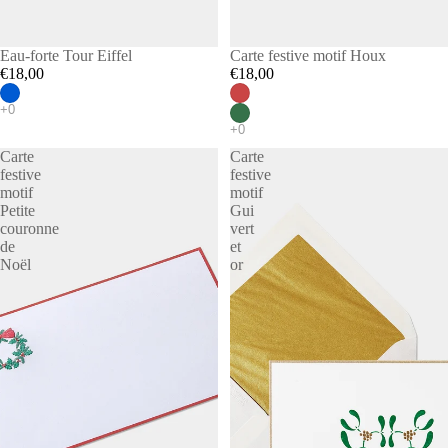
Eau-forte Tour Eiffel
Carte festive motif Houx
€18,00
€18,00
Carte
Carte
festive
festive
motif
motif
Petite
Gui
couronne
vert
de
et
Noël
or