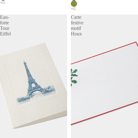
Eau-
Carte
forte
festive
Tour
motif
Eiffel
Houx