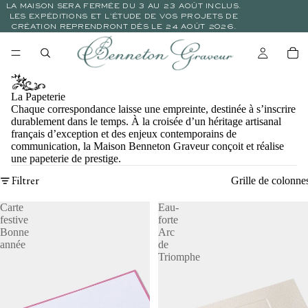
LA MAISON SERA FERMÉE DU 3 AU 23 AOÛT INCLUS.
LES EXPÉDITIONS ET L’ÉTUDE DE VOS PROJETS DE
CRÉATION REPRENDRONT DÈS LE 24 AOÛT 2026.
La Papeterie
Chaque correspondance laisse une empreinte, destinée à s’inscrire
durablement dans le temps. À la croisée d’un héritage artisanal
français d’exception et des enjeux contemporains de
communication, la Maison Benneton Graveur conçoit et réalise
une papeterie de prestige.
Filtrer
Grille de colonne
Carte
Eau-
festive
forte
Bonne
Arc
année
de
Triomphe