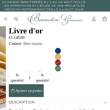
LA MAISON SERA FERMÉE DU 3 AU 23 AOÛT INCLUS.
LES EXPÉDITIONS ET L’ÉTUDE DE VOS PROJETS DE
CRÉATION REPRENDRONT DÈS LE 24 AOÛT 2026.
Livre d'or
€1.140,00
Couleur
Bleu marine
Diminuer
Augmenter
la
la
quantité
quantité
Ajouter au panier
DESCRIPTION